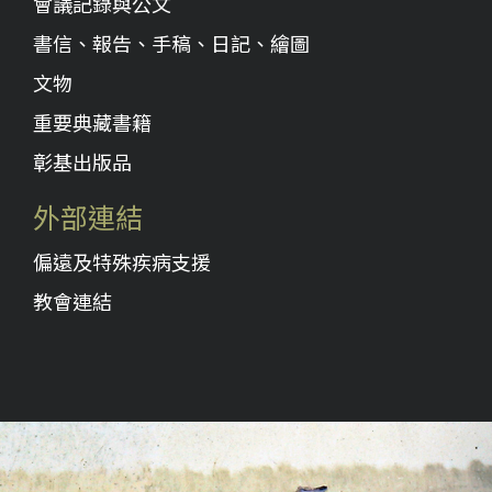
會議記錄與公文
書信、報告、手稿、日記、繪圖
文物
重要典藏書籍
彰基出版品
外部連結
偏遠及特殊疾病支援
教會連結