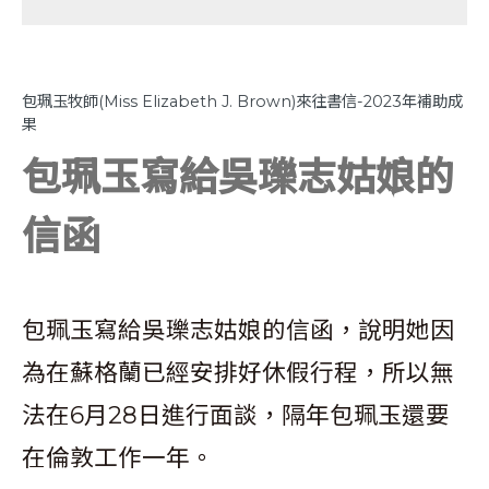
包珮玉牧師(Miss Elizabeth J. Brown)來往書信-2023年補助成
果
包珮玉寫給吳瓅志姑娘的
信函
包珮玉寫給吳瓅志姑娘的信函，說明她因
為在蘇格蘭已經安排好休假行程，所以無
法在6月28日進行面談，隔年包珮玉還要
在倫敦工作一年。