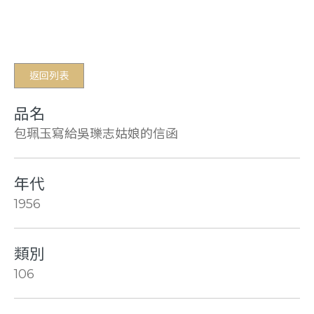
返回列表
品名
包珮玉寫給吳瓅志姑娘的信函
年代
1956
類別
106