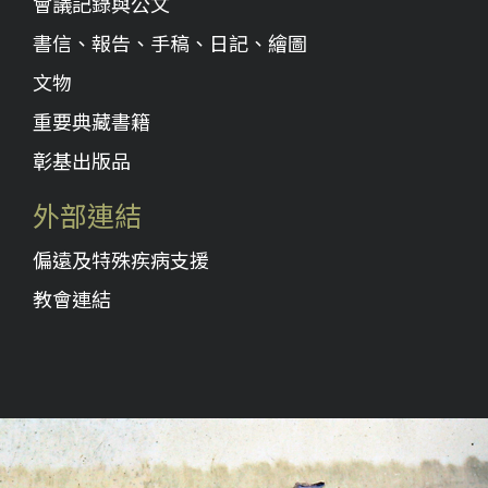
會議記錄與公文
書信、報告、手稿、日記、繪圖
文物
重要典藏書籍
彰基出版品
外部連結
偏遠及特殊疾病支援
教會連結