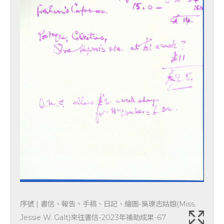
序號 | 書信、報告、手稿、日記、繪圖-吳瓅志姑娘(Miss.
Jessie W. Galt)來往書信-2023年補助成果-67