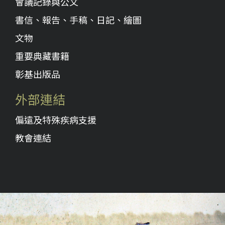
會議記錄與公文
書信、報告、手稿、日記、繪圖
文物
重要典藏書籍
彰基出版品
外部連結
偏遠及特殊疾病支援
教會連結