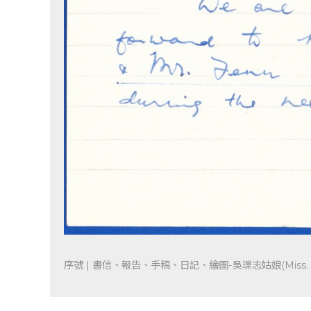
序號 | 書信、報告、手稿、日記、繪圖-吳瓅志姑娘(Miss. Jes