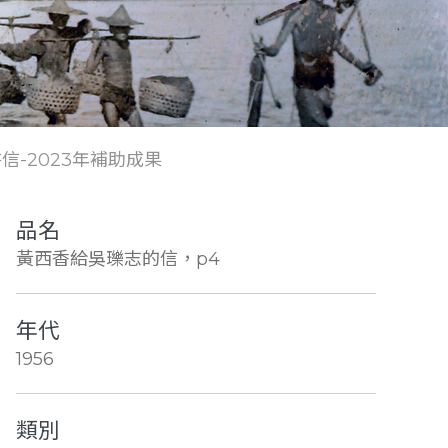
來往書信-2023年補助成果
品名
黃西香給吳瓅志的信，p4
年代
1956
類別