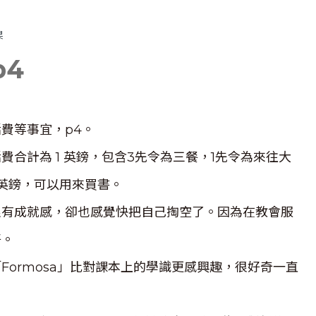
果
4
費等事宜，p4。
合計為 1 英鎊，包含3先令為三餐，1先令為來往大
3英鎊，可以用來買書。
很有成就感，卻也感覺快把自己掏空了。因為在教會服
好。
ormosa」比對課本上的學識更感興趣，很好奇一直