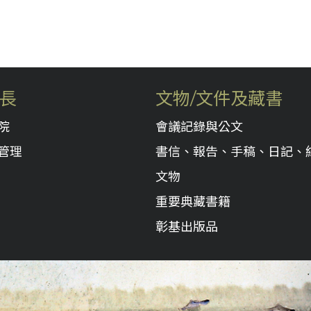
長
文物/文件及藏書
院
會議記錄與公文
管理
書信、報告、手稿、日記、
文物
重要典藏書籍
彰基出版品