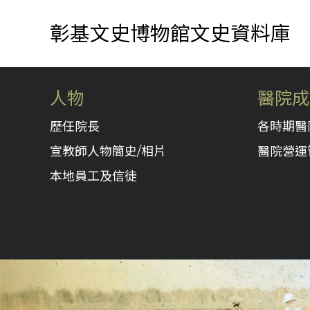
彰基文史博物館文史資料庫
人物
醫院成
歷任院長
各時期醫
宣教師人物簡史/相片
醫院營運
本地員工及信徒