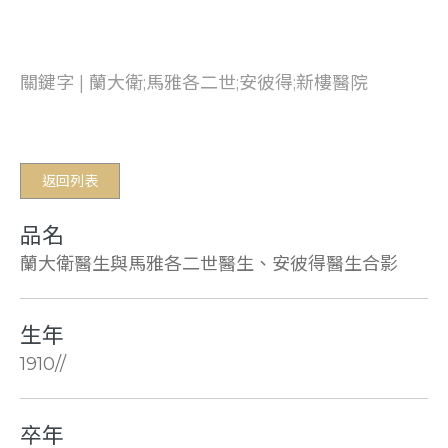
關鍵字 | 蘭大衛;馬雅各二世;安彼得;新樓醫院
返回列表
品名
蘭大衛醫生與馬雅各二世醫生、安彼得醫生合影
生年
1910//
卒年