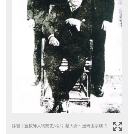
序號 | 宣教師人物簡史/相片-蘭大衛、連瑪玉家族-5