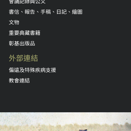
會議記錄與公文
書信、報告、手稿、日記、繪圖
文物
重要典藏書籍
彰基出版品
外部連結
偏遠及特殊疾病支援
教會連結