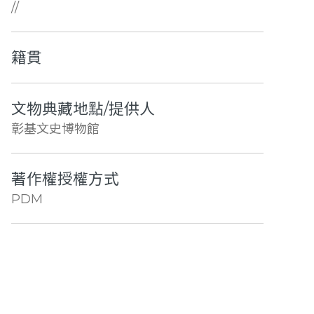
//
籍貫
文物典藏地點/提供人
彰基文史博物館
著作權授權方式
PDM