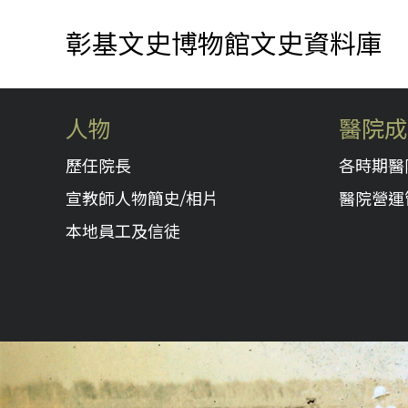
彰基文史博物館文史資料庫
人物
醫院成
歷任院長
各時期醫
宣教師人物簡史/相片
醫院營運
本地員工及信徒