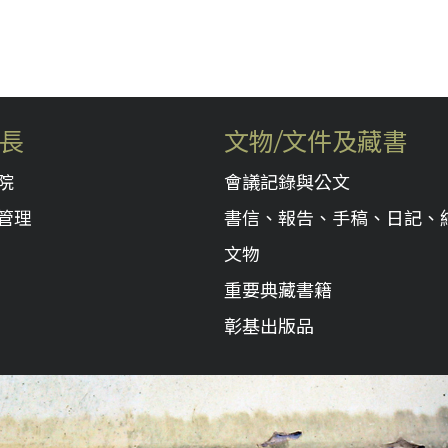
長
文物/文件及藏書
院
會議記錄與公文
管理
書信、報告、手稿、日記、
文物
重要典藏書籍
彰基出版品