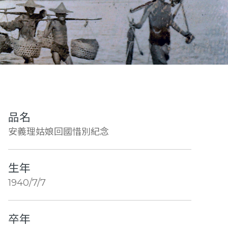
品名
安義理姑娘回國惜別紀念
生年
1940/7/7
卒年