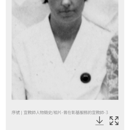
序號 | 宣教師人物簡史/相片-曾在彰基服務的宣教師-3