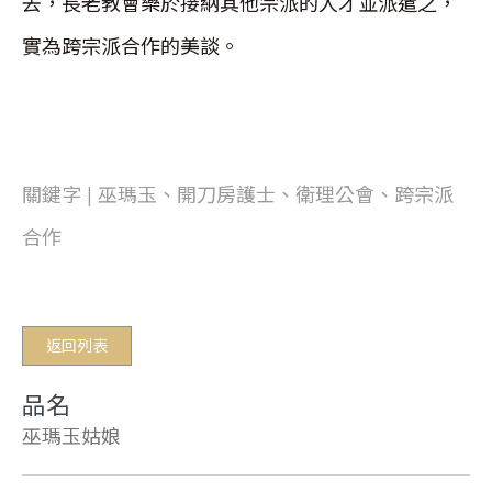
去，長老教會樂於接納其他宗派的人才並派遣之，
實為跨宗派合作的美談。
關鍵字 | 巫瑪玉、開刀房護士、衛理公會、跨宗派
合作
返回列表
品名
巫瑪玉姑娘