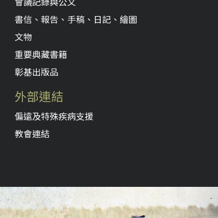
會議記錄與公文
書信、報告、手稿、日記、繪圖
文物
重要典藏書籍
彰基出版品
外部連結
偏遠及特殊疾病支援
教會連結