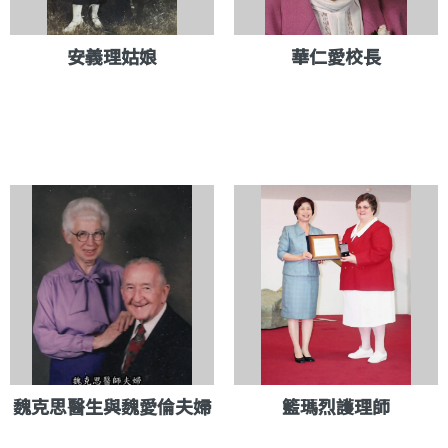
安義理姑娘
華仁愛校長
魏克思醫生與魏愛倫夫婦
籃瑪烈護理師