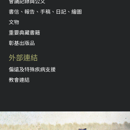
會議記錄與公文
書信、報告、手稿、日記、繪圖
文物
重要典藏書籍
彰基出版品
外部連結
偏遠及特殊疾病支援
教會連結