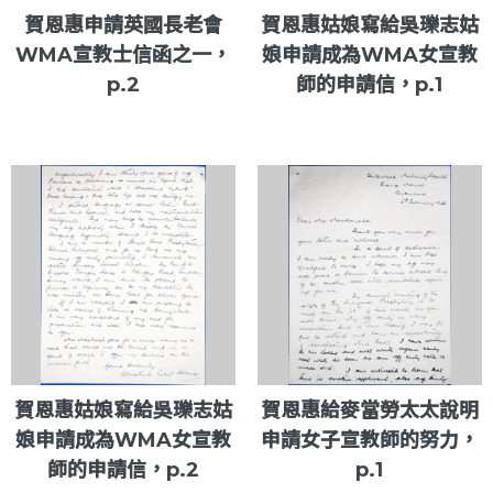
賀恩惠申請英國長老會
賀恩惠姑娘寫給吳瓅志姑
WMA宣教士信函之一，
娘申請成為WMA女宣教
p.2
師的申請信，p.1
賀恩惠姑娘寫給吳瓅志姑
賀恩惠給麥當勞太太說明
娘申請成為WMA女宣教
申請女子宣教師的努力，
師的申請信，p.2
p.1