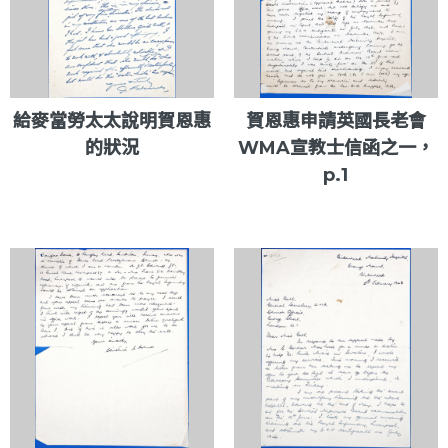
給麥當勞太太說明賀恩惠
賀恩惠申請英國長老會
的狀況
WMA宣教士信函之一，
p.1