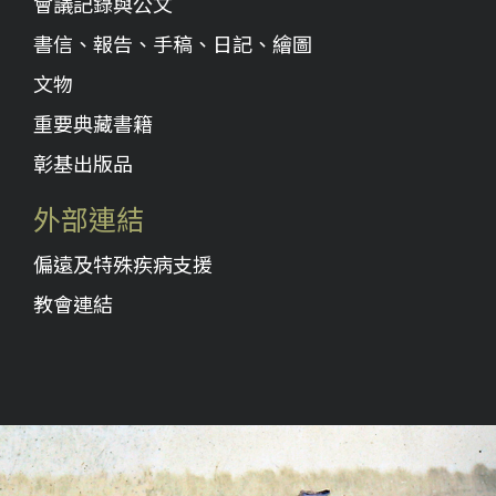
會議記錄與公文
書信、報告、手稿、日記、繪圖
文物
重要典藏書籍
彰基出版品
外部連結
偏遠及特殊疾病支援
教會連結