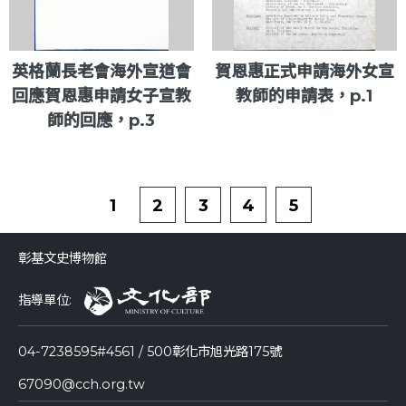
英格蘭長老會海外宣道會
賀恩惠正式申請海外女宣
回應賀恩惠申請女子宣教
教師的申請表，p.1
師的回應，p.3
1
2
3
4
5
彰基文史博物館
指導單位:
04-7238595#4561 / 500彰化市旭光路175號
67090@cch.org.tw