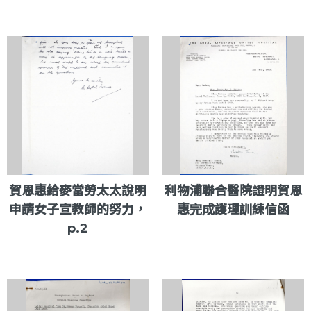
賀恩惠給麥當勞太太說明
利物浦聯合醫院證明賀恩
申請女子宣教師的努力，
惠完成護理訓練信函
p.2