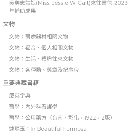
吳瓅志姑娘(Miss. Jessie W. Galt)來往書信-2023
年補助成果
文物
文物：醫療器材相關文物
文物：福音、個人相關文物
文物：生活、禮贈往來文物
文物：各種勳、獎章及紀念牌
重要典藏書籍
廈英字典
醫學：內外科看護學
醫學：公用藥方（台南、彰化，1922，2版）
連瑪玉：In Beautiful Formosa