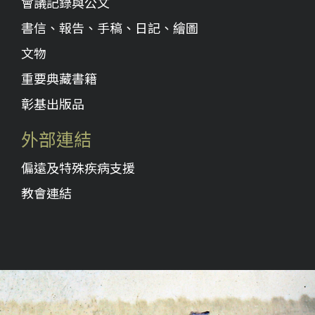
會議記錄與公文
書信、報告、手稿、日記、繪圖
文物
重要典藏書籍
彰基出版品
外部連結
偏遠及特殊疾病支援
教會連結