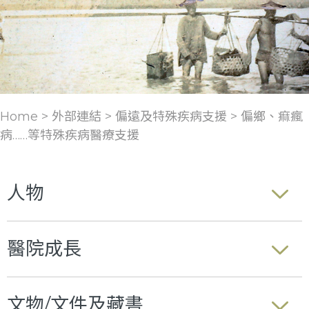
Home > 外部連結 >
偏遠及特殊疾病支援
>
偏鄉、痲瘋
病……等特殊疾病醫療支援
人物
醫院成長
文物/文件及藏書