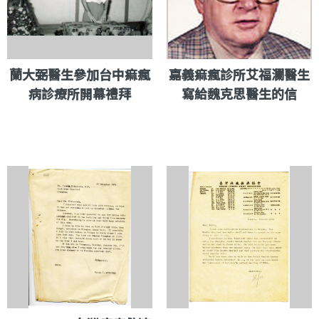
蘭大弼醫生參加台中痲瘋
嘉義痲瘋診所艾福瀾醫生
病診療所開幕禮拜
寫給魏克思醫生的信