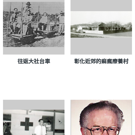
往返大社台車
彰化近郊的痲瘋療養村