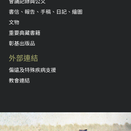
會議記錄與公文
書信、報告、手稿、日記、繪圖
文物
重要典藏書籍
彰基出版品
外部連結
偏遠及特殊疾病支援
教會連結