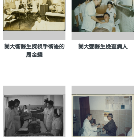
蘭大衛醫生探視手術後的
蘭大弼醫生檢查病人
周金耀