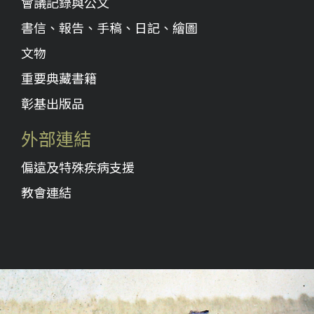
會議記錄與公文
書信、報告、手稿、日記、繪圖
文物
重要典藏書籍
彰基出版品
外部連結
偏遠及特殊疾病支援
教會連結