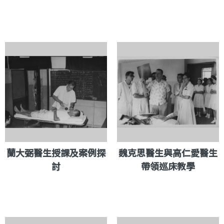
蘭大弼醫生授課及案例探
魏克思醫生與高仁愛醫生
討
帶領巡床教學