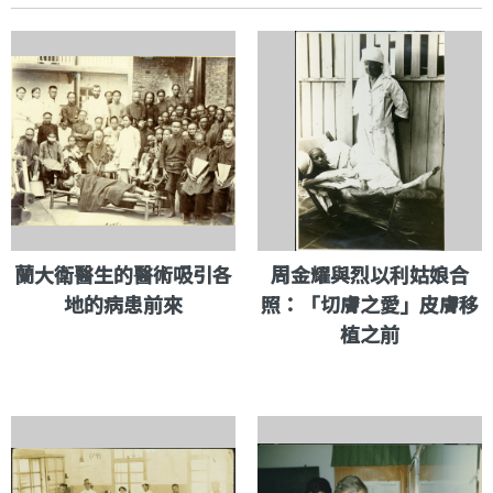
蘭大衛醫生的醫術吸引各
周金耀與烈以利姑娘合
地的病患前來
照：「切膚之愛」皮膚移
植之前