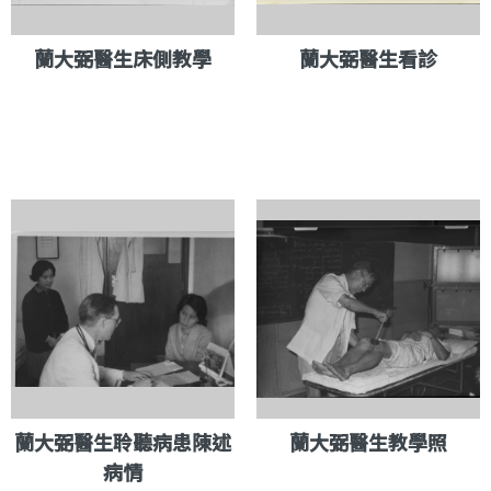
蘭大弼醫生床側教學
蘭大弼醫生看診
蘭大弼醫生聆聽病患陳述
蘭大弼醫生教學照
病情