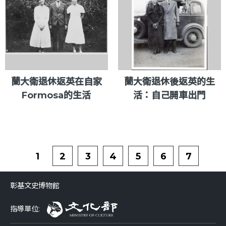
蘭大衛退休返英在自家
蘭大衛退休後返英的生
Formosa的生活
活：自己開車出門
1
2
3
4
5
6
7
彰基文史博物館
指導單位: