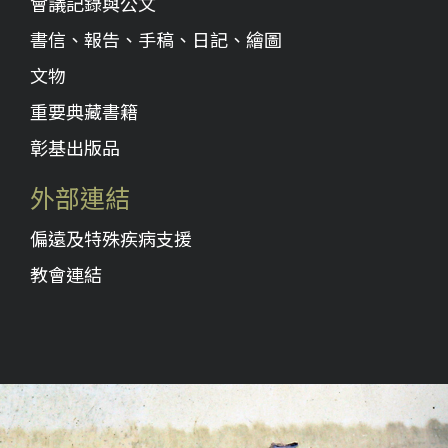
會議記錄與公文
書信、報告、手稿、日記、繪圖
文物
重要典藏書籍
彰基出版品
外部連結
偏遠及特殊疾病支援
教會連結