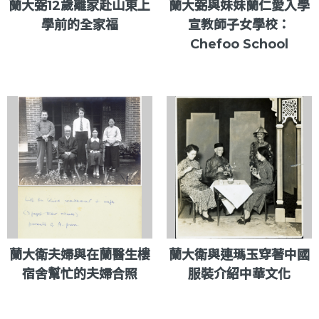
蘭大弼12歲離家赴山東上
蘭大弼與妹妹蘭仁愛入學
學前的全家福
宣教師子女學校：
Chefoo School
蘭大衛夫婦與在蘭醫生樓
蘭大衛與連瑪玉穿著中國
宿舍幫忙的夫婦合照
服裝介紹中華文化