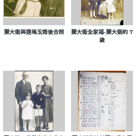
蘭大衛與連瑪玉婚後合照
蘭大衛全家福-蘭大弼約 7
歲