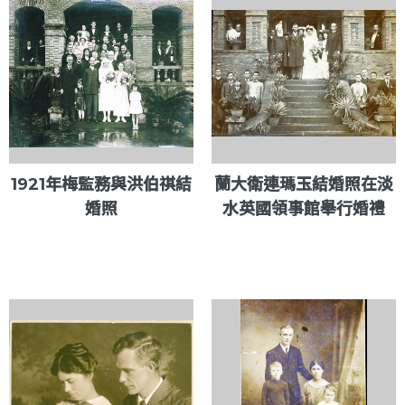
1921年梅監務與洪伯祺結
蘭大衛連瑪玉結婚照在淡
婚照
水英國領事館舉行婚禮