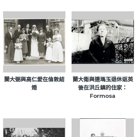
蘭大弼與高仁愛在倫敦結
蘭大衛與連瑪玉退休返英
婚
後在洪丘鎮的住家：
Formosa