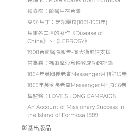
連瑪玉：More stories from Formosa
魏喜陽：蘭醫生在台灣
高登·馬丁：芝罘學校(1881-1951年)
馬雅各二世的著作《Disease of
China》、《LEPROSY》
1908台南醫院報告-蘭大衛前往支援
甘為霖：福爾摩沙島傳教成功的記錄
1864年英國長老會Messenger月刊第15卷
1865年英國長老會Messenger月刊第16卷
梅監務：LOVE’S LONG CAMPAIGN
An Account of Missionary Success in
the Island of Formosa 1889
彰基出版品