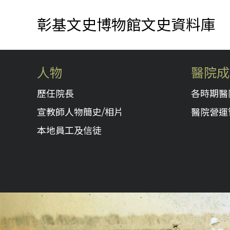
彰基文史博物館文史資料庫
人物
醫院成
歷任院長
各時期醫
宣教師人物簡史/相片
醫院營運
本地員工及信徒