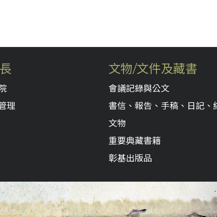
長
文物/文件及藏書
院
會議記錄與公文
管理
書信、報告、手稿、日記、
文物
重要典藏書籍
彰基出版品