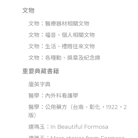
文物
文物：醫療器材相關文物
文物：福音、個人相關文物
文物：生活、禮贈往來文物
文物：各種勳、獎章及紀念牌
重要典藏書籍
廈英字典
醫學：內外科看護學
醫學：公用藥方（台南、彰化，1922，2
版）
連瑪玉：In Beautiful Formosa