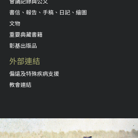
會議記錄與公文
書信、報告、手稿、日記、繪圖
文物
重要典藏書籍
彰基出版品
外部連結
偏遠及特殊疾病支援
教會連結