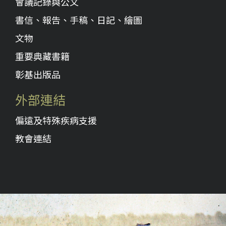
會議記錄與公文
書信、報告、手稿、日記、繪圖
文物
重要典藏書籍
彰基出版品
外部連結
偏遠及特殊疾病支援
教會連結