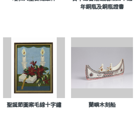
年銅瓶及銅瓶證書
聖誕節圖案毛線十字繡
蘭嶼木刻船