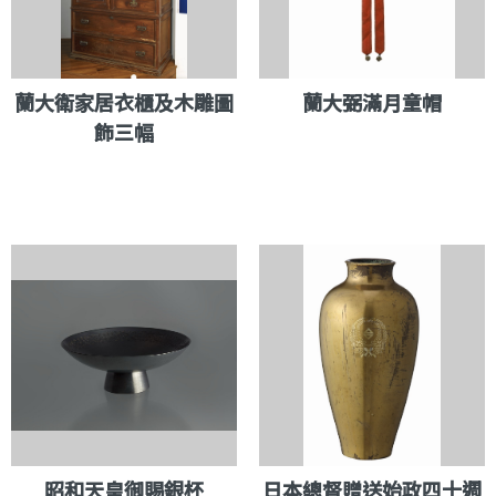
蘭大衛家居衣櫃及木雕圖
蘭大弼滿月童帽
飾三幅
昭和天皇御賜銀杯
日本總督贈送始政四十週