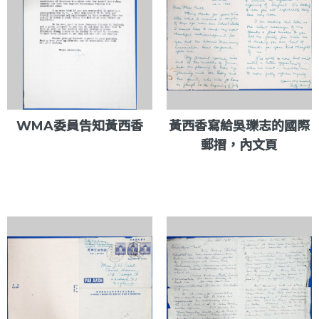
WMA委員告知黃西香
黃西香寫給吳瓅志的國際
郵摺，內文頁