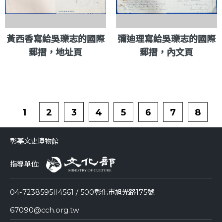
黃西香寫給吳瓅志的國際
彌迪理寫給吳瓅志的國際
郵摺，地址頁
郵摺，內文頁
1
2
3
4
5
6
7
8
彰基文史博物館
指導單位:
04-7238595#4561 / 500彰化市旭光路175號
67090@cch.org.tw