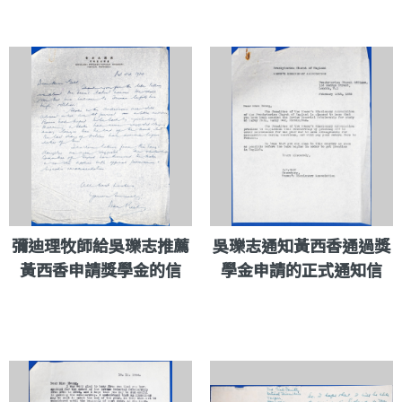
彌迪理牧師給吳瓅志推薦
吳瓅志通知黃西香通過獎
黃西香申請獎學金的信
學金申請的正式通知信