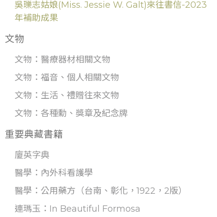
吳瓅志姑娘(Miss. Jessie W. Galt)來往書信-2023
年補助成果
文物
文物：醫療器材相關文物
文物：福音、個人相關文物
文物：生活、禮贈往來文物
文物：各種勳、獎章及紀念牌
重要典藏書籍
廈英字典
醫學：內外科看護學
醫學：公用藥方（台南、彰化，1922，2版）
連瑪玉：In Beautiful Formosa