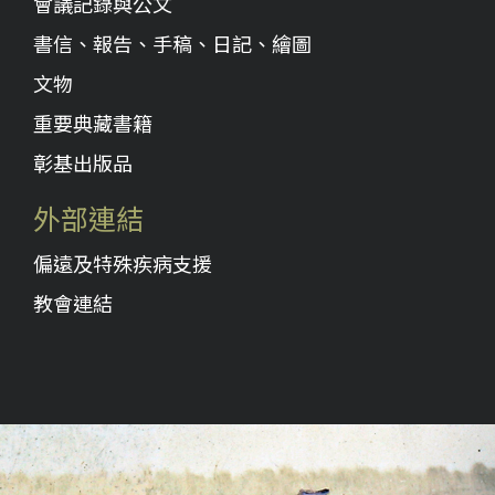
會議記錄與公文
書信、報告、手稿、日記、繪圖
文物
重要典藏書籍
彰基出版品
外部連結
偏遠及特殊疾病支援
教會連結