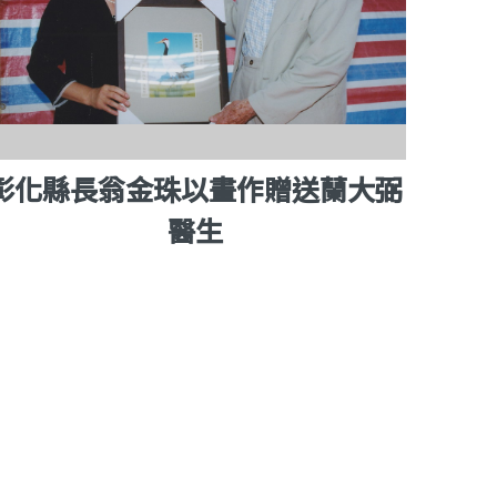
彰化縣長翁金珠以畫作贈送蘭大弼
醫生