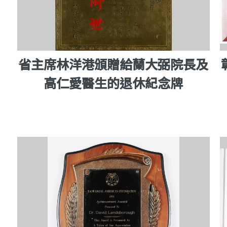
省主席林洋港頒贈給蘭大弼院長及
高仁愛醫生的退休紀念牌