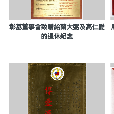
彰基董事會致贈給蘭大弼及高仁愛
的退休紀念