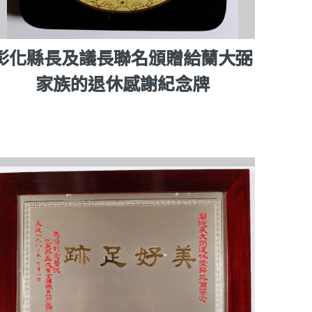
彰化縣長及議長聯名頒贈給蘭大弼
家族的退休感謝紀念牌