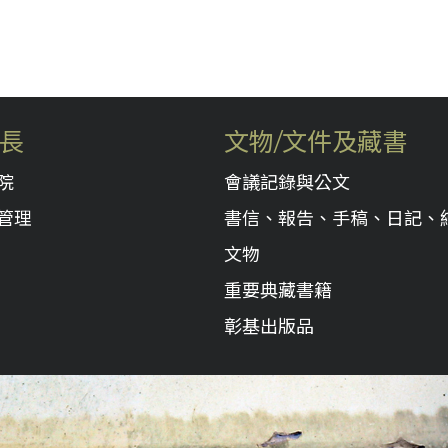
長
文物/文件及藏書
院
會議記錄與公文
管理
書信、報告、手稿、日記、
文物
重要典藏書籍
彰基出版品