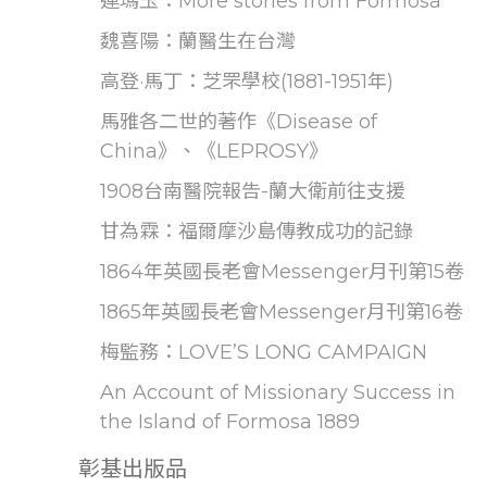
連瑪玉：More stories from Formosa
魏喜陽：蘭醫生在台灣
高登·馬丁：芝罘學校(1881-1951年)
馬雅各二世的著作《Disease of
China》、《LEPROSY》
1908台南醫院報告-蘭大衛前往支援
甘為霖：福爾摩沙島傳教成功的記錄
1864年英國長老會Messenger月刊第15卷
1865年英國長老會Messenger月刊第16卷
梅監務：LOVE’S LONG CAMPAIGN
An Account of Missionary Success in
the Island of Formosa 1889
彰基出版品