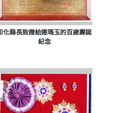
彰化縣長致贈給連瑪玉的百歲壽誕
紀念