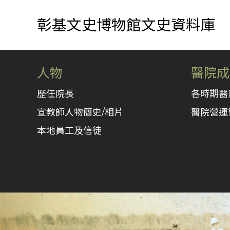
彰基文史博物館文史資料庫
人物
醫院成
歷任院長
各時期醫
宣教師人物簡史/相片
醫院營運
本地員工及信徒