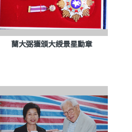
蘭大弼獲頒大綬景星勳章