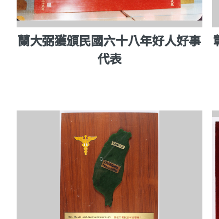
蘭大弼獲頒民國六十八年好人好事
代表