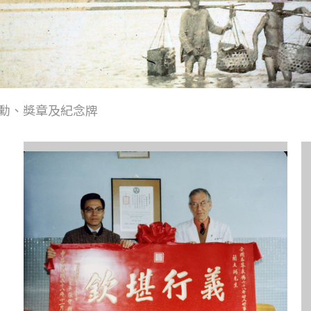
勳、獎章及紀念牌