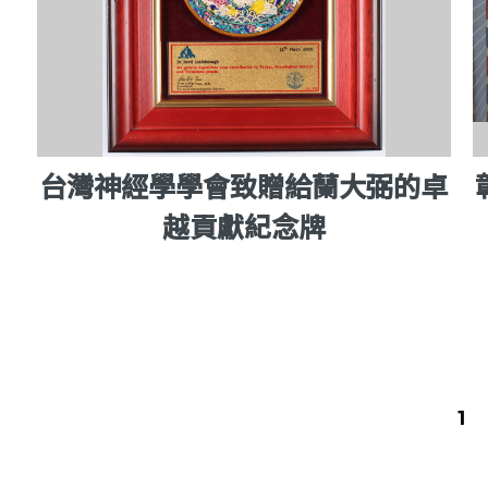
台灣神經學學會致贈給蘭大弼的卓
越貢獻紀念牌
1