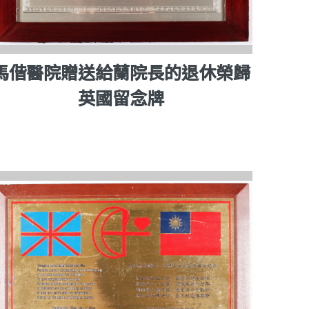
馬偕醫院贈送給蘭院長的退休榮歸
英國留念牌