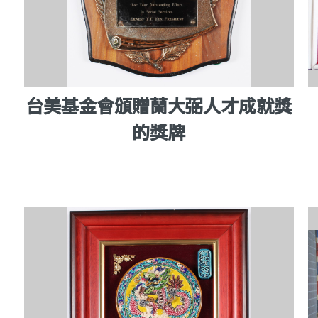
台美基金會頒贈蘭大弼人才成就獎
的獎牌