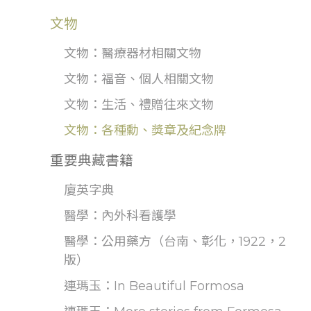
文物
文物：醫療器材相關文物
文物：福音、個人相關文物
文物：生活、禮贈往來文物
文物：各種勳、獎章及紀念牌
重要典藏書籍
廈英字典
醫學：內外科看護學
醫學：公用藥方（台南、彰化，1922，2
版）
連瑪玉：In Beautiful Formosa