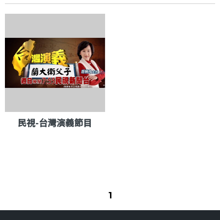
民視-台灣演義節目
1