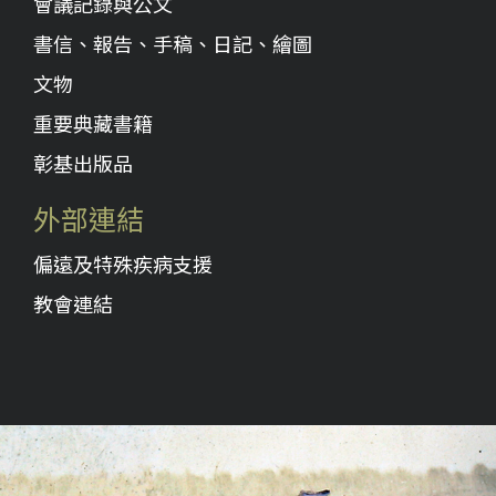
會議記錄與公文
書信、報告、手稿、日記、繪圖
文物
重要典藏書籍
彰基出版品
外部連結
偏遠及特殊疾病支援
教會連結