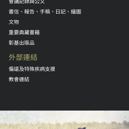
會議記錄與公文
書信、報告、手稿、日記、繪圖
文物
重要典藏書籍
彰基出版品
外部連結
偏遠及特殊疾病支援
教會連結