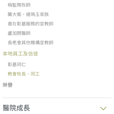
梅監務牧師
蘭大衛、連瑪玉家族
曾在彰基服務的宣教師
盧加閔醫師
長老會其他機構宣教師
本地員工及信徒
彰基同仁
教會牧長、同工
榮譽
醫院成長