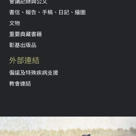
會議記錄與公文
書信、報告、手稿、日記、繪圖
文物
重要典藏書籍
彰基出版品
外部連結
偏遠及特殊疾病支援
教會連結