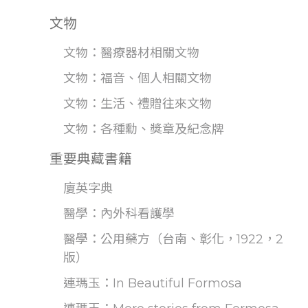
文物
文物：醫療器材相關文物
文物：福音、個人相關文物
文物：生活、禮贈往來文物
文物：各種勳、獎章及紀念牌
重要典藏書籍
廈英字典
醫學：內外科看護學
醫學：公用藥方（台南、彰化，1922，2
版）
連瑪玉：In Beautiful Formosa