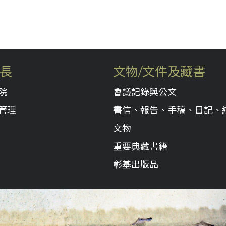
長
文物/文件及藏書
院
會議記錄與公文
管理
書信、報告、手稿、日記、
文物
重要典藏書籍
彰基出版品