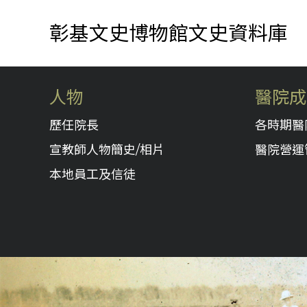
彰基文史博物館文史資料庫
人物
醫院成
歷任院長
各時期醫
宣教師人物簡史/相片
醫院營運
本地員工及信徒