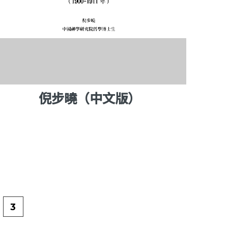
倪步曉（中文版）
3