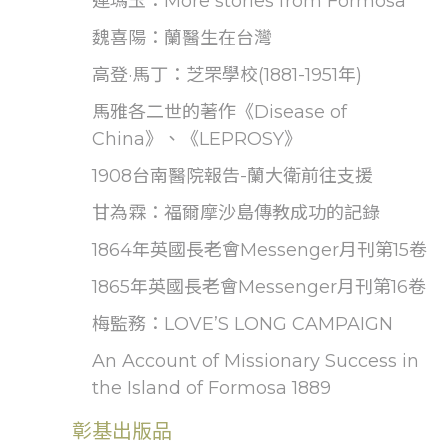
連瑪玉：More stories from Formosa
魏喜陽：蘭醫生在台灣
高登·馬丁：芝罘學校(1881-1951年)
馬雅各二世的著作《Disease of
China》、《LEPROSY》
1908台南醫院報告-蘭大衛前往支援
甘為霖：福爾摩沙島傳教成功的記錄
1864年英國長老會Messenger月刊第15卷
1865年英國長老會Messenger月刊第16卷
梅監務：LOVE’S LONG CAMPAIGN
An Account of Missionary Success in
the Island of Formosa 1889
彰基出版品