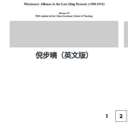
倪步曉（英文版）
1
2