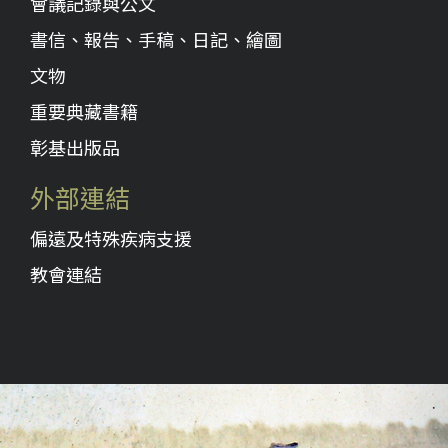
會議記錄與公文
書信、報告、手稿、日記、繪圖
文物
重要典藏書籍
彰基出版品
外部連結
偏遠及特殊疾病支援
教會連結