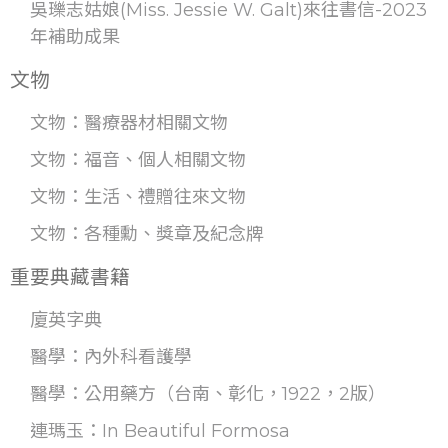
吳瓅志姑娘(Miss. Jessie W. Galt)來往書信-2023
年補助成果
文物
文物：醫療器材相關文物
文物：福音、個人相關文物
文物：生活、禮贈往來文物
文物：各種勳、獎章及紀念牌
重要典藏書籍
廈英字典
醫學：內外科看護學
醫學：公用藥方（台南、彰化，1922，2版）
連瑪玉：In Beautiful Formosa