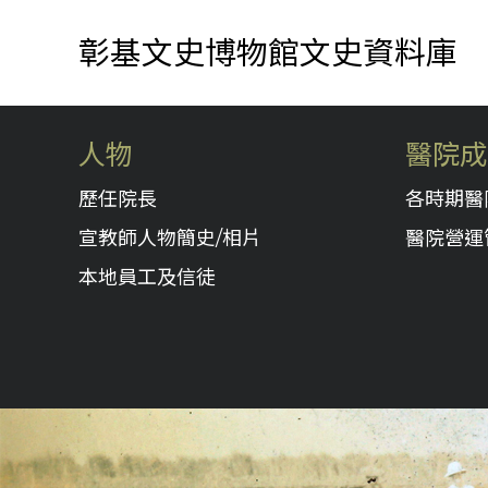
彰基文史博物館文史資料庫
人物
醫院成
歷任院長
各時期醫
宣教師人物簡史/相片
醫院營運
本地員工及信徒