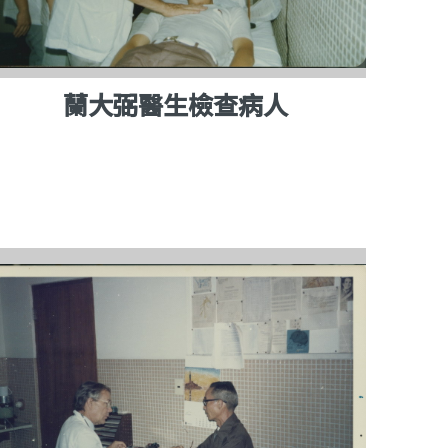
蘭大弼醫生檢查病人