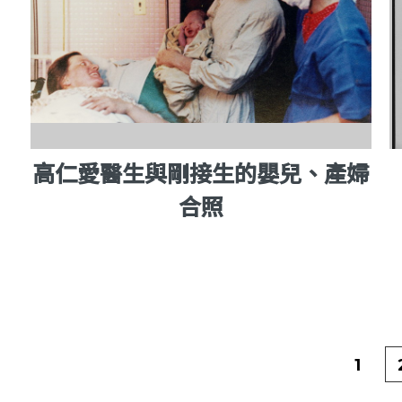
高仁愛醫生與剛接生的嬰兒、產婦
合照
1