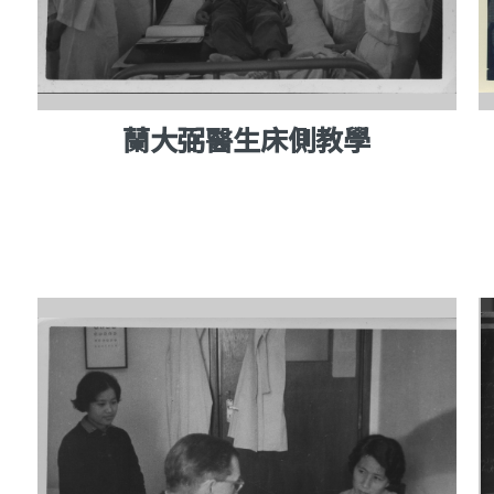
蘭大弼醫生床側教學