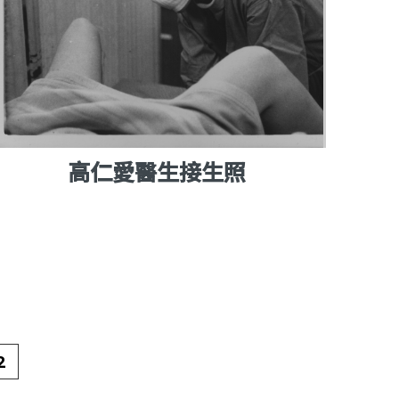
高仁愛醫生接生照
2