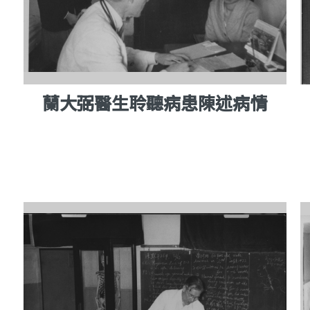
蘭大弼醫生聆聽病患陳述病情