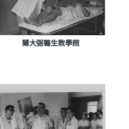
蘭大弼醫生教學照