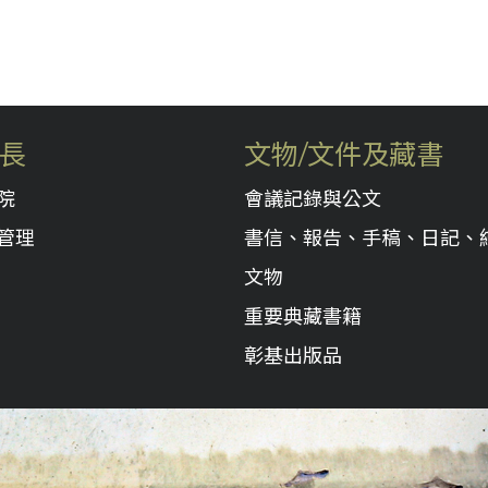
長
文物/文件及藏書
院
會議記錄與公文
管理
書信、報告、手稿、日記、
文物
重要典藏書籍
彰基出版品