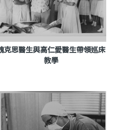
魏克思醫生與高仁愛醫生帶領巡床
教學