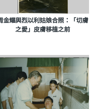
周金耀與烈以利姑娘合照：「切膚
之愛」皮膚移植之前