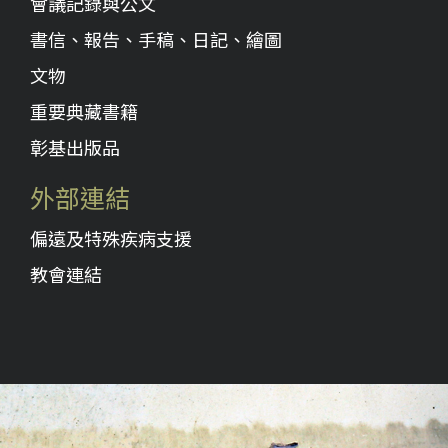
會議記錄與公文
書信、報告、手稿、日記、繪圖
文物
重要典藏書籍
彰基出版品
外部連結
偏遠及特殊疾病支援
教會連結