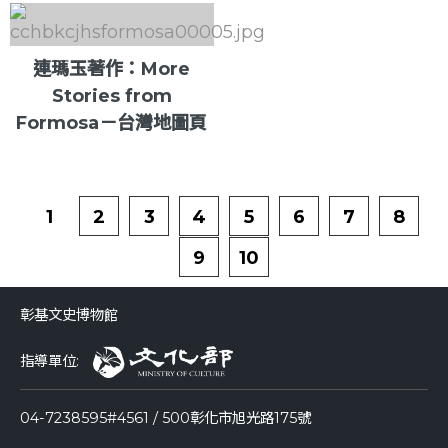
連瑪玉著作：More
Stories from
Formosa－台灣地圖頁
1
2
3
4
5
6
7
8
9
10
彰基文史博物館
指導單位:
04-7238595#4561 / 500彰化市旭光路175號