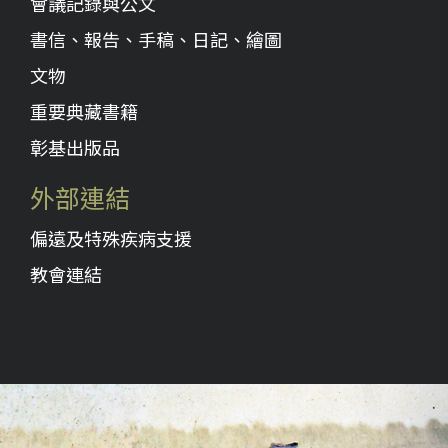
會議記錄與公文
書信、報告、手稿、日記、繪圖
文物
重要典藏書籍
彰基出版品
外部連結
偏遠及特殊疾病支援
教會連結