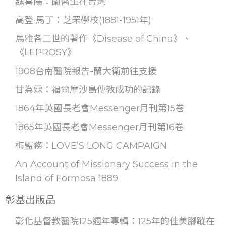
魏喜陽：蘭醫生在台灣
高登·馬丁：芝罘學校(1881-1951年)
馬雅各二世的著作《Disease of China》、
《LEPROSY》
1908台南醫院報告-蘭大衛前往支援
甘為霖：福爾摩沙島傳教成功的記錄
1864年英國長老會Messenger月刊第15卷
1865年英國長老會Messenger月刊第16卷
梅監務：LOVE’S LONG CAMPAIGN
An Account of Missionary Success in the
Island of Formosa 1889
彰基出版品
彰化基督教醫院125週年專輯：125年的佳美腳蹤在