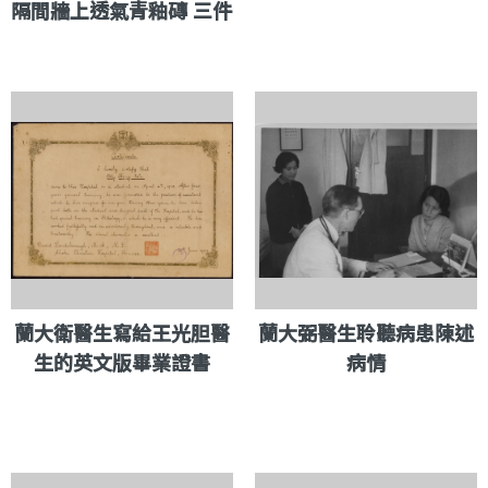
隔間牆上透氣青釉磚 三件
蘭大衛醫生寫給王光胆醫
蘭大弼醫生聆聽病患陳述
生的英文版畢業證書
病情