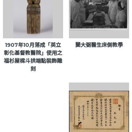
1907年10月落成「英立
蘭大弼醫生床側教學
彰化基督教醫院」使用之
福杉屋樑斗拱端點裝飾雕
刻