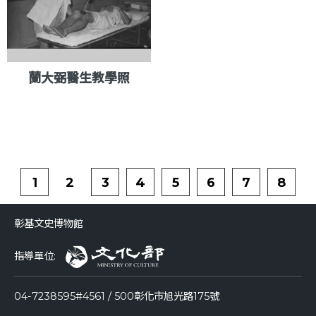
蘭大弼醫生教學照
1
2
3
4
5
6
7
8
彰基文史博物館
指導單位:
04-7238595#4561 / 500彰化市旭光路175號