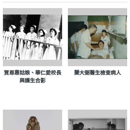
賀恩惠姑娘、華仁愛校長
蘭大弼醫生檢查病人
與護生合影