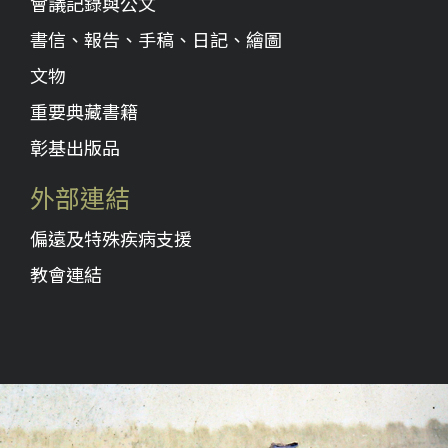
會議記錄與公文
書信、報告、手稿、日記、繪圖
文物
重要典藏書籍
彰基出版品
外部連結
偏遠及特殊疾病支援
教會連結