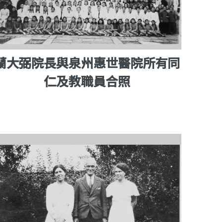
蘭大弼院長與泉州惠世醫院所有同
仁及教職員合照