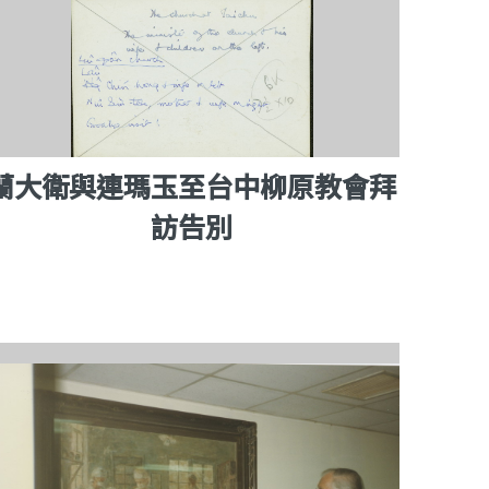
蘭大衛與連瑪玉至台中柳原教會拜
訪告別