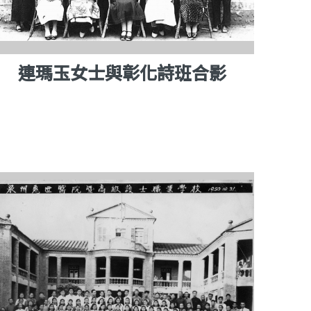
連瑪玉女士與彰化詩班合影