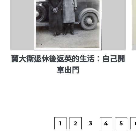
蘭大衛退休後返英的生活：自己開
車出門
1
2
3
4
5