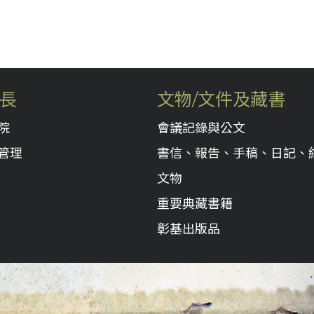
長
文物/文件及藏書
院
會議記錄與公文
管理
書信、報告、手稿、日記、
文物
重要典藏書籍
彰基出版品