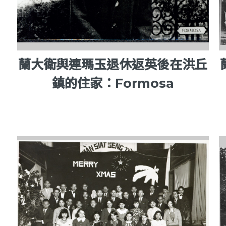
蘭大衛與連瑪玉退休返英後在洪丘
鎮的住家：Formosa