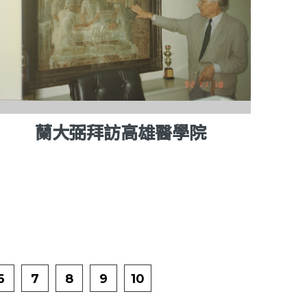
蘭大弼拜訪高雄醫學院
6
7
8
9
10