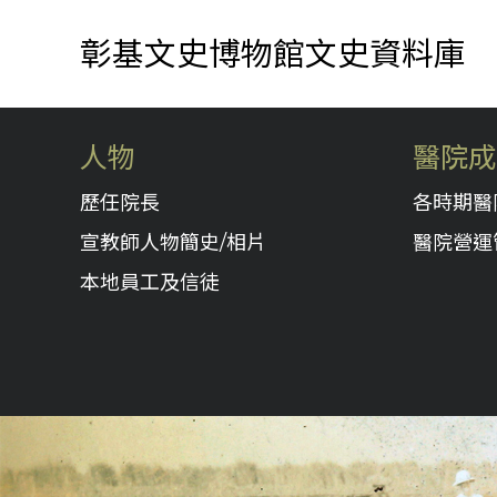
彰基文史博物館文史資料庫
人物
醫院成
歷任院長
各時期醫
宣教師人物簡史/相片
醫院營運
本地員工及信徒