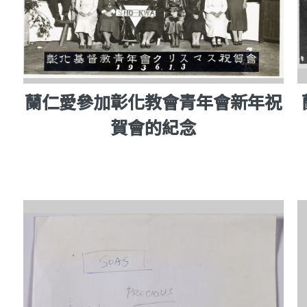
蘭仁愛參加彰化教會青年會新年祝
賀會的紀念