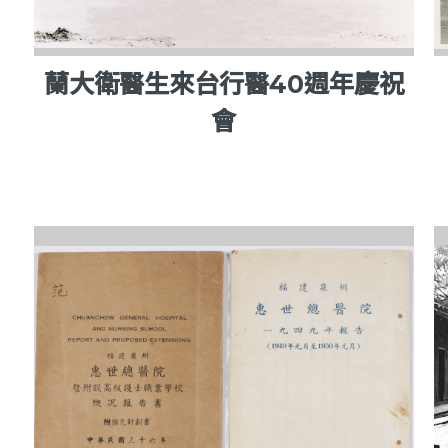
蘭大衛醫生來台行醫40週年慶祝
會