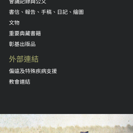
會議記錄與公文
書信、報告、手稿、日記、繪圖
文物
重要典藏書籍
彰基出版品
外部連結
偏遠及特殊疾病支援
教會連結