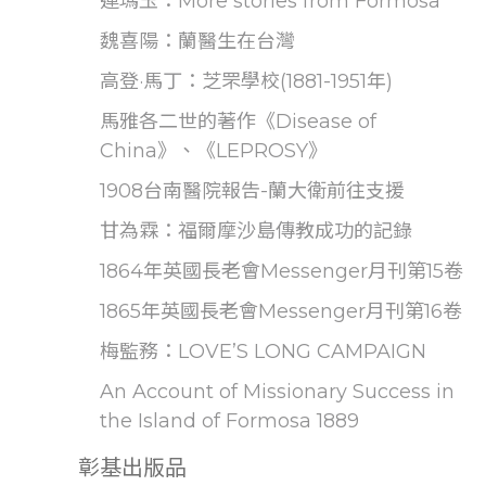
連瑪玉：More stories from Formosa
魏喜陽：蘭醫生在台灣
高登·馬丁：芝罘學校(1881-1951年)
馬雅各二世的著作《Disease of
China》、《LEPROSY》
1908台南醫院報告-蘭大衛前往支援
甘為霖：福爾摩沙島傳教成功的記錄
1864年英國長老會Messenger月刊第15卷
1865年英國長老會Messenger月刊第16卷
梅監務：LOVE’S LONG CAMPAIGN
An Account of Missionary Success in
the Island of Formosa 1889
彰基出版品