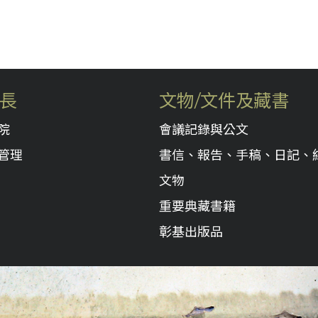
長
文物/文件及藏書
院
會議記錄與公文
管理
書信、報告、手稿、日記、
文物
重要典藏書籍
彰基出版品