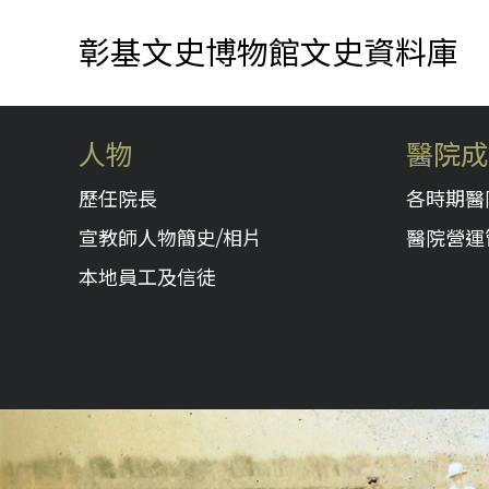
彰基文史博物館文史資料庫
人物
醫院成
歷任院長
各時期醫
宣教師人物簡史/相片
醫院營運
本地員工及信徒