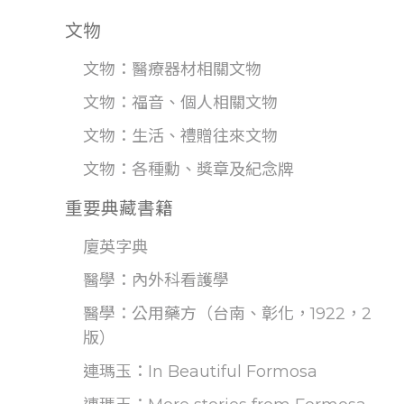
文物
文物：醫療器材相關文物
文物：福音、個人相關文物
文物：生活、禮贈往來文物
文物：各種勳、獎章及紀念牌
重要典藏書籍
廈英字典
醫學：內外科看護學
醫學：公用藥方（台南、彰化，1922，2
版）
連瑪玉：In Beautiful Formosa