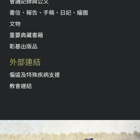
會議記錄與公文
書信、報告、手稿、日記、繪圖
文物
重要典藏書籍
彰基出版品
外部連結
偏遠及特殊疾病支援
教會連結