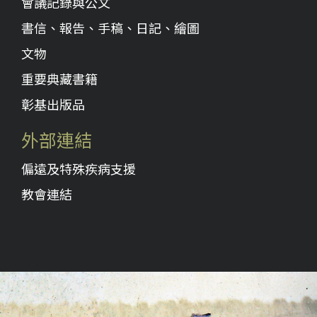
會議記錄與公文
書信、報告、手稿、日記、繪圖
文物
重要典藏書籍
彰基出版品
外部連結
偏遠及特殊疾病支援
教會連結