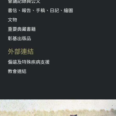
會議記錄與公文
書信、報告、手稿、日記、繪圖
文物
重要典藏書籍
彰基出版品
外部連結
偏遠及特殊疾病支援
教會連結