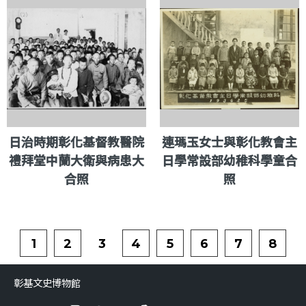
日治時期彰化基督教醫院
連瑪玉女士與彰化教會主
禮拜堂中蘭大衛與病患大
日學常設部幼稚科學童合
合照
照
1
2
3
4
5
6
7
8
彰基文史博物館