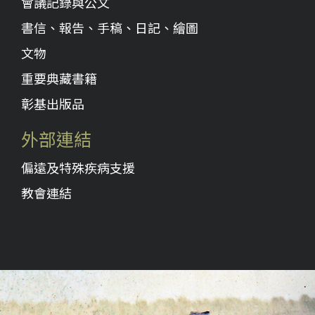
會議記錄與公文
書信、報告、手稿、日記、繪圖
文物
重要典藏書籍
彰基出版品
外部連結
偏遠及特殊疾病支援
教會連結